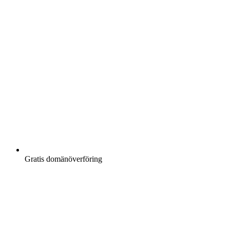
Gratis
domänöverföring