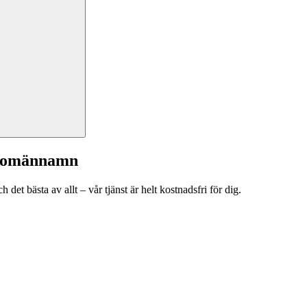
a domännamn
et bästa av allt – vår tjänst är helt kostnadsfri för dig.