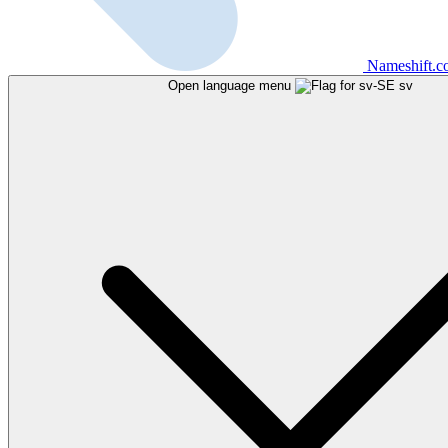
Nameshift.
Open language menu
sv